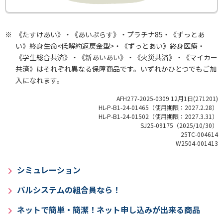
※
《たすけあい》・《あいぷらす》・プラチナ85・《ずっとあ
い》終身生命<低解約返戻金型>・《ずっとあい》終身医療・
《学生総合共済》・《新あいあい》・《火災共済》・《マイカー
共済》はそれぞれ異なる保障商品です。いずれかひとつでもご加
入になれます。
AFH277-2025-0309 12月1日(271201)
HL-P-B1-24-01465（使用期限：2027.2.28）
HL-P-B1-24-01502（使用期限：2027.3.31）
SJ25-09175（2025/10/30）
25TC-004614
W2504-001413
シミュレーション
パルシステムの組合員なら！
ネットで簡単・簡潔！ネット申し込みが出来る商品