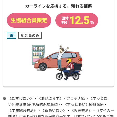
カーライフを応援する、頼れる補償
車
組合員のみ
※
《たすけあい》・《あいぷらす》・プラチナ85・《ずっとあ
い》終身生命<低解約返戻金型>・《ずっとあい》終身医療・
《学生総合共済》・《新あいあい》・《火災共済》・《マイカー
共済》はそれぞれ異なる保障商品です。いずれかひとつでもご加