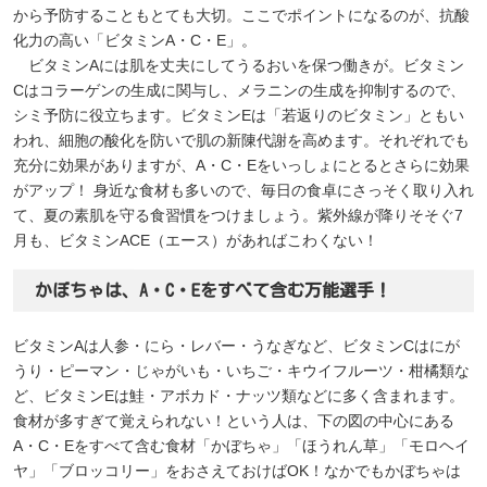
から予防することもとても大切。ここでポイントになるのが、抗酸
化力の高い「ビタミンA・C・E」。
ビタミンAには肌を丈夫にしてうるおいを保つ働きが。ビタミン
Cはコラーゲンの生成に関与し、メラニンの生成を抑制するので、
シミ予防に役立ちます。ビタミンEは「若返りのビタミン」ともい
われ、細胞の酸化を防いで肌の新陳代謝を高めます。それぞれでも
充分に効果がありますが、A・C・Eをいっしょにとるとさらに効果
がアップ！ 身近な食材も多いので、毎日の食卓にさっそく取り入れ
て、夏の素肌を守る食習慣をつけましょう。紫外線が降りそそぐ7
月も、ビタミンACE（エース）があればこわくない！
かぼちゃは、A・C・Eをすべて含む万能選手！
ビタミンAは人参・にら・レバー・うなぎなど、ビタミンCはにが
うり・ピーマン・じゃがいも・いちご・キウイフルーツ・柑橘類な
ど、ビタミンEは鮭・アボカド・ナッツ類などに多く含まれます。
食材が多すぎて覚えられない！という人は、下の図の中心にある
A・C・Eをすべて含む食材「かぼちゃ」「ほうれん草」「モロヘイ
ヤ」「ブロッコリー」をおさえておけばOK！なかでもかぼちゃは