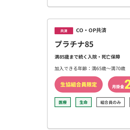
CO・OP共済
共済
プラチナ85
満85歳まで続く入院・死亡保障
加入できる年齢：満65歳～満70歳
医療
生命
組合員のみ