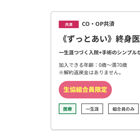
CO・OP共済
共済
《ずっとあい》終身
一生涯つづく入院+手術のシンプル
加入できる年齢：0歳～満70歳
※解約返戻金はありません。
医療
一生涯
組合員のみ