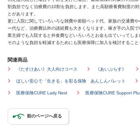
割負担でなく治療費の10割を負担します。また高額療養費制度の
とがあります。
更に入院に関していろいろな雑費や差額ベッド代、家族の交通費や
ー代など、治療費以外の諸経費も大きくなります。稼ぎ手の入院で
業主婦でも入院すると外食費などいろいろとお金も出ていってしま
そのような負担を軽減するためにも医療保障に加入を検討すること
関連商品
《たすけあい》大人向けコース
《あいぷらす》
ほしい安心で「生きる」を彩る保険 あんしんパレット
医療保険CURE Lady Next
医療保険CURE Support Plu
前のページへ戻る