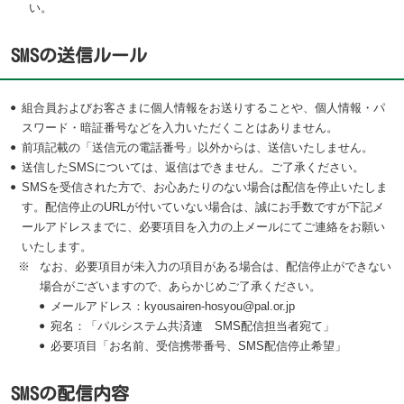
い。
SMSの送信ルール
組合員およびお客さまに個人情報をお送りすることや、個人情報・パ
スワード・暗証番号などを入力いただくことはありません。
前項記載の「送信元の電話番号」以外からは、送信いたしません。
送信したSMSについては、返信はできません。ご了承ください。
SMSを受信された方で、お心あたりのない場合は配信を停止いたしま
す。配信停止のURLが付いていない場合は、誠にお手数ですが下記メ
ールアドレスまでに、必要項目を入力の上メールにてご連絡をお願い
いたします。
※
なお、必要項目が未入力の項目がある場合は、配信停止ができない
場合がございますので、あらかじめご了承ください。
メールアドレス：kyousairen-hosyou@pal.or.jp
宛名：「パルシステム共済連 SMS配信担当者宛て」
必要項目「お名前、受信携帯番号、SMS配信停止希望」
SMSの配信内容