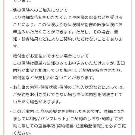
ています。
・
他の保険へのご加入について
より詳細な告知をいただくことや医師の診査などを受ける
ことにより、この保険よりも保険料が割安の医療保険にお
申込みいただくことができます。ただし、その場合、告
知・診査結果などによりご契約いただけないこともありま
す。
・
給付金がお支払いできない場合について
この保険は簡単な告知のみでお申込みいただけますが､告知
内容が事実と相違していた場合は､ご契約が解除されたり､
給付金などが支払われないことがあります。
・
お仕事の内容･健康状態･保険のご加入状況などによっては､
ご契約をお引き受けできない場合や保障内容を制限させて
いただく場合があります。
・
このご案内は､商品の概要を説明したものです。詳細につき
ましては｢商品パンフレット｣｢ご契約のしおり･約款｣｢ご契
約に際しての重要事項(契約概要･注意喚起情報)｣を必ずご覧
ください。