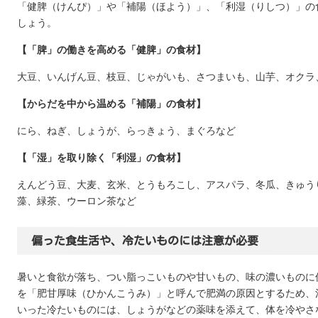
「健脾（けんぴ）」や「補陽（ほよう）」、「利湿（りしつ）」の
しょう。
【「脾」の働きを高める「健脾」の食材】
大豆、いんげん豆、枝豆、じゃがいも、さつまいも、山芋、オクラ
【からだを中から温める「補陽」の食材】
にら、ねぎ、しょうが、らっきょう、まぐろなど
【「湿」を取り除く「利湿」の食材】
えんどう豆、大麦、玄米、とうもろこし、アスパラ、冬瓜、きゅう
藻、緑茶、ウーロン茶など
偏った食生活や、冷たいものには注意が必要
暑いと食欲が落ち、つい脂っこいものや甘いもの、味の濃いものに
を「肥甘厚味（ひかんこうみ）」と呼んで肥満の原因とするため、
いった冷たいものには、しょうがなどの薬味を添えて、体を冷やさ