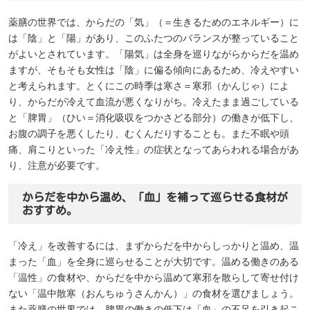
薬膳の世界では、からだの「気」（＝生きるためのエネルギー）に
は「陰」と「陽」があり、このふたつのバランスが整っていること
がよいとされています。「陽気」は全身を巡りながらからだを温め
ますが、そもそも女性は「陰」に偏る傾向にあるため、冷えやすい
と考えられます。とくにこの時季は寒さ＝寒邪（かんじゃ）によ
り、からだが冷えて血流が悪くなりがち。冷えたまま過ごしている
と「脾胃」（ひい＝消化吸収をつかさどる部分）の働きが低下し、
お腹の調子を悪くしたり、むくんだりすることも。また不眠や頭
痛、肩こりといった「冷え性」の症状となってあらわれる場合があ
り、注意が必要です。
からだを中から温め、「血」を補って巡らせる食材が
おすすめ。
「冷え」を改善するには、まずからだを中からしっかりと温め、温
まった「血」を全身に巡らせることが大切です。温める働きのある
「温性」の食材や、からだを中から温めて寒邪を散らして寄せ付け
ない「温中散寒（おんちゅうさんかん）」の食材を選びましょう。
また薬膳の世界では、脾胃の働きの低下は「血」の不足を引き起こ