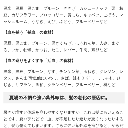
黒米、黒豆、黒ごま、プルーン、ささげ、カシューナッツ、栗、枝
豆、カリフラワー、ブロッコリー、黄にら、キャベツ、ごぼう、マ
ッシュルーム、うなぎ、えび、ぶどう、ブルーベリーなど
【血を補う「補血」の食材】
黒豆、黒ごま、プルーン、黒きくらげ、ほうれん草、人参、まぐ
ろ、いか、牡蠣、かつお、たこ、レバー、牛肉、鶏卵など
【血の巡りをよくする「活血」の食材】
黒米、黒豆、プルーン、なす、チンゲン菜、玉ねぎ、クレソン、レ
タス、さんま(青魚他にいわし、さば、鮭もＯＫ）、ししゃも、ひ
じき、サフラン、酒粕、クランベリー、ブルーベリー、桃など
夏場の不調や強い紫外線は、髪の老化の原因に。
暑さが増すと体調を崩しやすくなりますが、これは髪にもいえるこ
とです。夏バテなどで「血」が不足したり巡りが悪くなったりする
と、髪も傷んでしまいます。さらに強い紫外線を浴びると、からだ