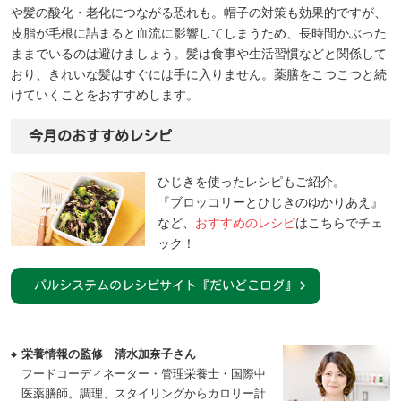
や髪の酸化・老化につながる恐れも。帽子の対策も効果的ですが、
皮脂が毛根に詰まると血流に影響してしまうため、長時間かぶった
ままでいるのは避けましょう。髪は食事や生活習慣などと関係して
おり、きれいな髪はすぐには手に入りません。薬膳をこつこつと続
けていくことをおすすめします。
今月のおすすめレシピ
ひじきを使ったレシピもご紹介。
『ブロッコリーとひじきのゆかりあえ』
など、
おすすめのレシピ
はこちらでチェ
ック！
パルシステムのレシピサイト『だいどこログ』
栄養情報の監修
清水加奈子さん
フードコーディネーター・管理栄養士・国際中
医薬膳師。調理、スタイリングからカロリー計