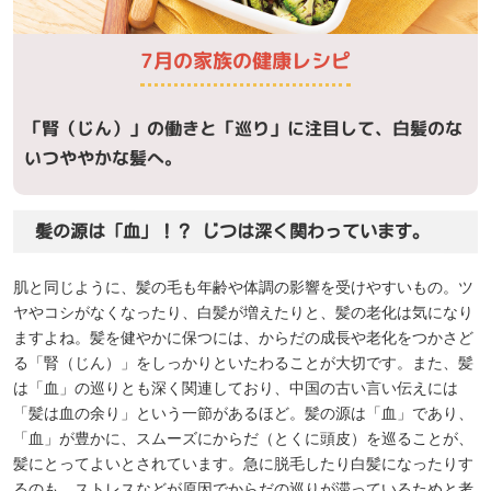
7月の家族の健康レシピ
「腎（じん）」の働きと「巡り」に注目して、白髪のな
いつややかな髪へ。
髪の源は「血」！？ じつは深く関わっています。
肌と同じように、髪の毛も年齢や体調の影響を受けやすいもの。ツ
ヤやコシがなくなったり、白髪が増えたりと、髪の老化は気になり
ますよね。髪を健やかに保つには、からだの成長や老化をつかさど
る「腎（じん）」をしっかりといたわることが大切です。また、髪
は「血」の巡りとも深く関連しており、中国の古い言い伝えには
「髪は血の余り」という一節があるほど。髪の源は「血」であり、
「血」が豊かに、スムーズにからだ（とくに頭皮）を巡ることが、
髪にとってよいとされています。急に脱毛したり白髪になったりす
るのも、ストレスなどが原因でからだの巡りが滞っているためと考