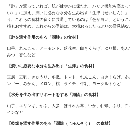
「肺」が潤っていれば、肌が健やかに保たれ、バリア機能も高まっ
い）」に加え、潤いに必要な水分を生み出す「生津（せいしん）」
う。これらの食材の多くに共通しているのは「色が白い」というこ
根もおすすめ。これからの季節は、大根おろしたっぷりの雪見鍋な
【肺を潤す作用のある「潤肺」の食材】
山芋、れんこん、アーモンド、落花生、白きくらげ、ゆり根、あん
みつ、杏仁など
【潤いに必要な水分を生み出す「生津」の食材】
豆腐、豆乳、きゅうり、冬瓜、トマト、れんこん、白きくらげ、あ
ンゴー、みかん、メロン、桃、ライチ、牛乳、ヨーグルトなど
【水分を生み出すサポートをする「滋陰」の食材】
山芋、エリンギ、かぶ、人参、ほうれん草、いか、牡蠣、ぶり、白
インなど
【乾燥を潤す作用のある「潤燥（じゅんそう）」の食材】