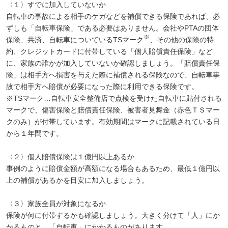
〈１〉すでに加入していないか
自転車の事故による相手のケガなどを補償できる保険であれば、必
ずしも「自転車保険」である必要はありません。会社やPTAの団体
※
保険、共済、自転車についているTSマーク
、その他の保険の特
約、クレジットカードに付帯している「個人賠償責任保険」など
に、家族の誰かが加入していないか確認しましょう。「賠償責任保
険」は相手方へ損害を与えた際に補償される保険なので、自転車事
故で相手方へ賠償が必要になった際に利用できる保険です。
※TSマーク…自転車安全整備店で点検を受けた自転車に貼付される
マークで、傷害保険と賠償責任保険、被害者見舞金（赤色ＴＳマー
クのみ）が付帯しています。有効期間はマークに記載されている日
から１年間です。
〈２〉個人賠償保険は１億円以上あるか
事例のように賠償金額が高額になる場合もあるため、最低１億円以
上の補償があるかを目安に加入しましょう。
〈３〉家族全員が対象になるか
保険が何に付帯するかも確認しましょう。大きく分けて「人」にか
かるものと、「自転車」にかかるものがあります。