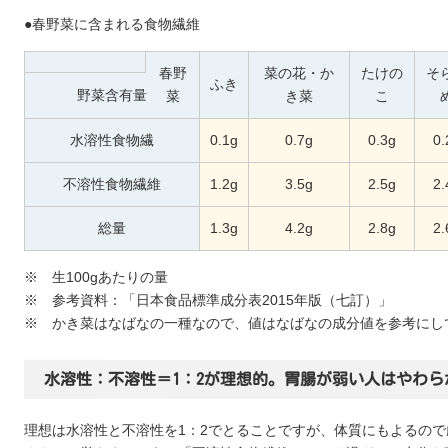
●春野菜に含まれる食物繊維
春野
菜の花・か
たけの
そ
ふき
野菜含有量
菜
き菜
こ
水溶性食物繊
0.1g
0.7g
0.3g
0.
不溶性食物繊維
1.2g
3.5g
2.5g
2.
総量
1.3g
4.2g
2.8g
2.
※
生100gあたりの量
※
参考資料：「日本食品標準成分表2015年版（七訂）」
※
かき菜はなばなの一種なので、値はなばなの成分値を参考にし
水溶性：不溶性＝1：2が理想的。胃腸が弱い人はやわら
理想は水溶性と不溶性を1：2でとることですが、体質にもよるの