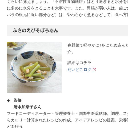
ぐらいに覚えましょう。「不溶性食物繊維」はとり過ぎると水分を
に多めに水分をとることも大事です。また、胃腸が弱い人は、歯ご
パラの根元に近い部分など）は、やわらかく煮るなどして、食べ方
ふきのえびそぼろあん
春野菜で軽やかに♪冬にため込ん
介。
詳細はコチラ
だいどこログ
監修
清水加奈子さん
フードコーディネーター・管理栄養士・国際中医薬膳師。調理、ス
らカロリー計算されたレシピの作成、アイデアレシピの提案、栄養
どを行う