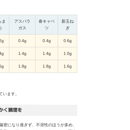
らま
アスパラ
春キャベ
新玉ね
め
ガス
ツ
ぎ
2g
0.4g
0.4g
0.6g
4g
1.4g
1.4g
1.0g
6g
1.8g
1.8g
1.6g
ています。
かく調理を
で厳密になり過ぎず、不溶性のほうが多め、