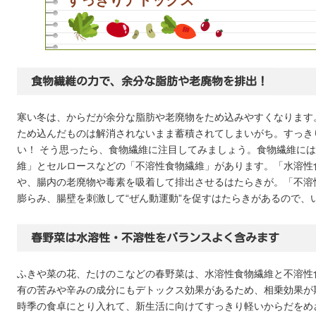
すっきりデトックス
食物繊維の力で、余分な脂肪や老廃物を排出！
寒い冬は、からだが余分な脂肪や老廃物をため込みやすくなります
ため込んだものは解消されないまま蓄積されてしまいがち。すっき
い！ そう思ったら、食物繊維に注目してみましょう。食物繊維に
維」とセルロースなどの「不溶性食物繊維」があります。「水溶性
や、腸内の老廃物や毒素を吸着して排出させるはたらきが。「不溶
膨らみ、腸壁を刺激して“ぜん動運動”を促すはたらきがあるので、
春野菜は水溶性・不溶性をバランスよく含みます
ふきや菜の花、たけのこなどの春野菜は、水溶性食物繊維と不溶性
有の苦みや辛みの成分にもデトックス効果があるため、相乗効果が
時季の食卓にとり入れて、新生活に向けてすっきり軽いからだをめ