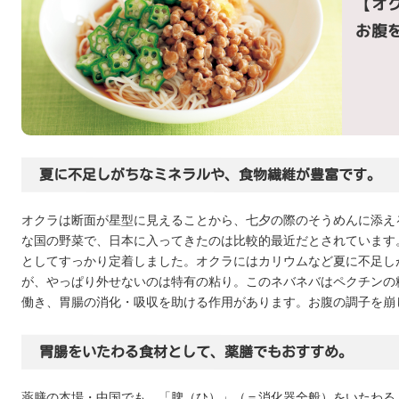
【オ
お腹
夏に不足しがちなミネラルや、食物繊維が豊富です。
オクラは断面が星型に見えることから、七夕の際のそうめんに添え
な国の野菜で、日本に入ってきたのは比較的最近だとされています
としてすっかり定着しました。オクラにはカリウムなど夏に不足し
が、やっぱり外せないのは特有の粘り。このネバネバはペクチンの
働き、胃腸の消化・吸収を助ける作用があります。お腹の調子を崩
胃腸をいたわる食材として、薬膳でもおすすめ。
薬膳の本場・中国でも、「脾（ひ）」（＝消化器全般）をいたわる