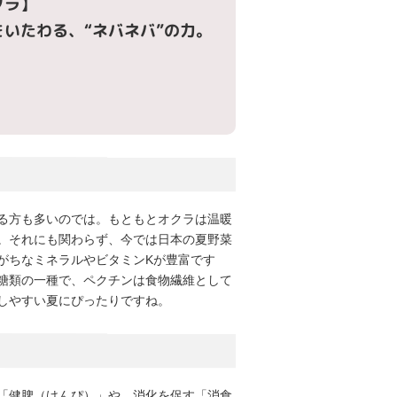
クラ】
をいたわる、“ネバネバ”の力。
る方も多いのでは。もともとオクラは温暖
。それにも関わらず、今では日本の夏野菜
がちなミネラルやビタミンKが豊富です
糖類の一種で、ペクチンは食物繊維として
しやすい夏にぴったりですね。
「健脾（けんぴ）」や、消化を促す「消食