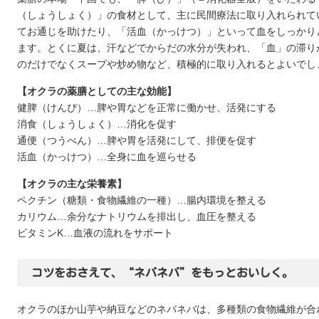
（しょうしょく）」の食材として、主に民間療法に取り入れられて
てお通じを助けたり、「活血（かっけつ）」といって血をしっかり
ます。とくに夏は、汗などでからだの水分が失われ、「血」の滞り
のだけでなくスープや炒め物など、積極的に取り入れるとよいでし
【オクラの薬膳としての主な効能】
健脾（けんぴ）…脾や胃などを正常に働かせ、活発にする
消食（しょうしょく）…消化を促す
通便（つうべん）…脾や胃を活発にして、排便を促す
活血（かっけつ）…全身に血を巡らせる
【オクラの主な栄養素】
ペクチン（糖類・食物繊維の一種）…腸内環境を整える
カリウム…余分なナトリウムを排出し、血圧を整える
ビタミンK…血液の流れをサポート
コツをおさえて、“ネバネバ”をもっとおいしく。
オクラのほか山芋や納豆などのネバネバは、多種類の食物繊維が合