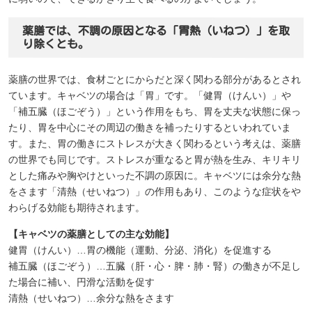
薬膳では、不調の原因となる「胃熱（いねつ）」を取
り除くとも。
薬膳の世界では、食材ごとにからだと深く関わる部分があるとされ
ています。キャベツの場合は「胃」です。「健胃（けんい）」や
「補五臓（ほごぞう）」という作用をもち、胃を丈夫な状態に保っ
たり、胃を中心にその周辺の働きを補ったりするといわれていま
す。また、胃の働きにストレスが大きく関わるという考えは、薬膳
の世界でも同じです。ストレスが重なると胃が熱を生み、キリキリ
とした痛みや胸やけといった不調の原因に。キャベツには余分な熱
をさます「清熱（せいねつ）」の作用もあり、このような症状をや
わらげる効能も期待されます。
【キャベツの薬膳としての主な効能】
健胃（けんい）…胃の機能（運動、分泌、消化）を促進する
補五臓（ほごぞう）…五臓（肝・心・脾・肺・腎）の働きが不足し
た場合に補い、円滑な活動を促す
清熱（せいねつ）…余分な熱をさます