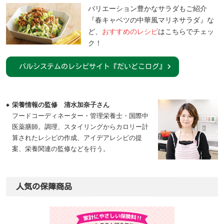
バリエーション豊かなサラダもご紹介
『春キャベツの中華風マリネサラダ』な
ど、
おすすめのレシピ
はこちらでチェッ
ク！
パルシステムのレシピサイト『だいどこログ』
栄養情報の監修
清水加奈子さん
フードコーディネーター・管理栄養士・国際中
医薬膳師。調理、スタイリングからカロリー計
算されたレシピの作成、アイデアレシピの提
案、栄養関連の監修などを行う。
人気の保障商品