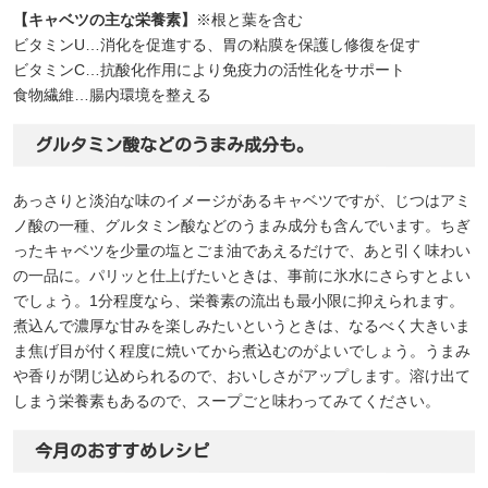
【キャベツの主な栄養素】
※根と葉を含む
ビタミンU…消化を促進する、胃の粘膜を保護し修復を促す
ビタミンC…抗酸化作用により免疫力の活性化をサポート
食物繊維…腸内環境を整える
グルタミン酸などのうまみ成分も。
あっさりと淡泊な味のイメージがあるキャベツですが、じつはアミ
ノ酸の一種、グルタミン酸などのうまみ成分も含んでいます。ちぎ
ったキャベツを少量の塩とごま油であえるだけで、あと引く味わい
の一品に。パリッと仕上げたいときは、事前に氷水にさらすとよい
でしょう。1分程度なら、栄養素の流出も最小限に抑えられます。
煮込んで濃厚な甘みを楽しみたいというときは、なるべく大きいま
ま焦げ目が付く程度に焼いてから煮込むのがよいでしょう。うまみ
や香りが閉じ込められるので、おいしさがアップします。溶け出て
しまう栄養素もあるので、スープごと味わってみてください。
今月のおすすめレシピ