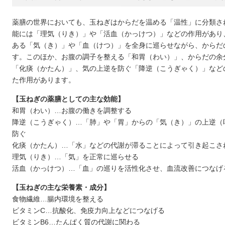
薬膳の世界においても、玉ねぎはからだを温める「温性」に分類さ
能には「理気（りき）」や「活血（かっけつ）」などの作用があり
ある「気（き）」や「血（けつ）」を全身に巡らせながら、からだ
す。このほか、お腹の調子を整える「和胃（わい）」、からだの余
「化痰（かたん）」、気の上逆を防ぐ「降逆（こうぎゃく）」など
た作用があります。
【玉ねぎの薬膳としての主な効能】
和胃（わい）…お腹の働きを調整する
降逆（こうぎゃく）…「肺」や「胃」からの「気（き）」の上逆（
防ぐ
化痰（かたん）…「水」などの代謝が滞ることによって引き起こさ
理気（りき）…「気」を正常に巡らせる
活血（かっけつ）…「血」の巡りを活性化させ、血流改善につなげ
【玉ねぎの主な栄養素・成分】
食物繊維…腸内環境を整える
ビタミンC…抗酸化、免疫力向上などにつなげる
ビタミンB6…たんぱく質の代謝に関わる