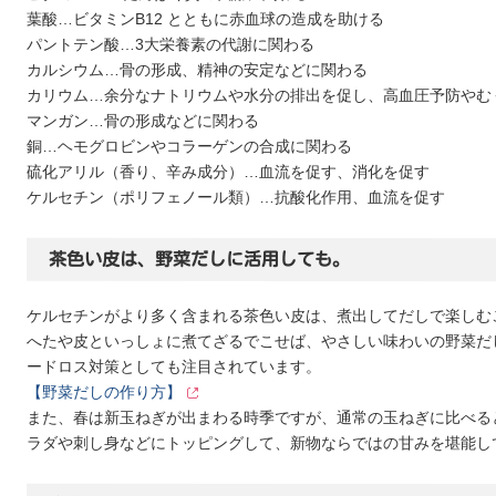
葉酸…ビタミンB12 とともに赤血球の造成を助ける
パントテン酸…3大栄養素の代謝に関わる
カルシウム…骨の形成、精神の安定などに関わる
カリウム…余分なナトリウムや水分の排出を促し、高血圧予防やむ
マンガン…骨の形成などに関わる
銅…ヘモグロビンやコラーゲンの合成に関わる
硫化アリル（香り、辛み成分）…血流を促す、消化を促す
ケルセチン（ポリフェノール類）…抗酸化作用、血流を促す
茶色い皮は、野菜だしに活用しても。
ケルセチンがより多く含まれる茶色い皮は、煮出してだしで楽しむ
へたや皮といっしょに煮てざるでこせば、やさしい味わいの野菜だ
ードロス対策としても注目されています。
【野菜だしの作り方】
また、春は新玉ねぎが出まわる時季ですが、通常の玉ねぎに比べる
ラダや刺し身などにトッピングして、新物ならではの甘みを堪能し