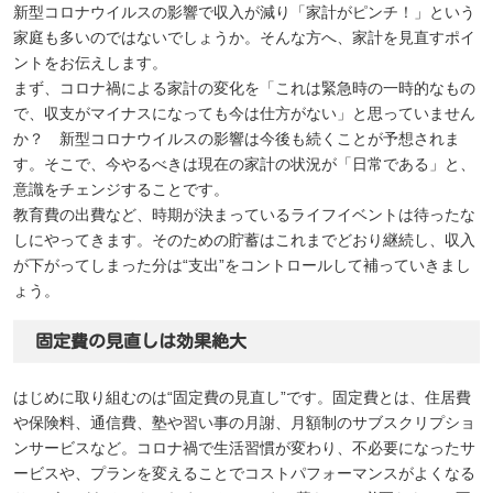
新型コロナウイルスの影響で収入が減り「家計がピンチ！」という
家庭も多いのではないでしょうか。そんな方へ、家計を見直すポイ
ントをお伝えします。
まず、コロナ禍による家計の変化を「これは緊急時の一時的なもの
で、収支がマイナスになっても今は仕方がない」と思っていません
か？ 新型コロナウイルスの影響は今後も続くことが予想されま
す。そこで、今やるべきは現在の家計の状況が「日常である」と、
意識をチェンジすることです。
教育費の出費など、時期が決まっているライフイベントは待ったな
しにやってきます。そのための貯蓄はこれまでどおり継続し、収入
が下がってしまった分は“支出”をコントロールして補っていきまし
ょう。
固定費の見直しは効果絶大
はじめに取り組むのは“固定費の見直し”です。固定費とは、住居費
や保険料、通信費、塾や習い事の月謝、月額制のサブスクリプショ
ンサービスなど。コロナ禍で生活習慣が変わり、不必要になったサ
ービスや、プランを変えることでコストパフォーマンスがよくなる