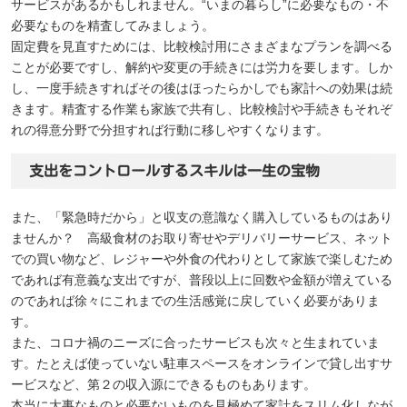
サービスがあるかもしれません。“いまの暮らし”に必要なもの・不
必要なものを精査してみましょう。
固定費を見直すためには、比較検討用にさまざまなプランを調べる
ことが必要ですし、解約や変更の手続きには労力を要します。しか
し、一度手続きすればその後はほったらかしでも家計への効果は続
きます。精査する作業も家族で共有し、比較検討や手続きもそれぞ
れの得意分野で分担すれば行動に移しやすくなります。
支出をコントロールするスキルは一生の宝物
また、「緊急時だから」と収支の意識なく購入しているものはあり
ませんか？ 高級食材のお取り寄せやデリバリーサービス、ネット
での買い物など、レジャーや外食の代わりとして家族で楽しむため
であれば有意義な支出ですが、普段以上に回数や金額が増えている
のであれば徐々にこれまでの生活感覚に戻していく必要がありま
す。
また、コロナ禍のニーズに合ったサービスも次々と生まれていま
す。たとえば使っていない駐車スペースをオンラインで貸し出すサ
ービスなど、第２の収入源にできるものもあります。
本当に大事なものと必要ないものを見極めて家計をスリム化しなが