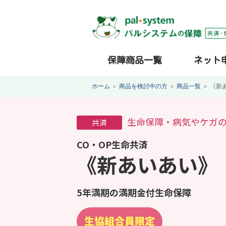
保障商品一覧
ネット
ホーム
＞
商品を検討中の方
＞
商品一覧
＞
《新
生命保障・病気やケガ
共済
CO・OP生命共済
《新あいあい》
5年満期の満期金付生命保障