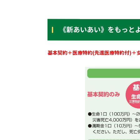
《新あいあい》をもっと
基本契約＋医療特約(先進医療特約付)