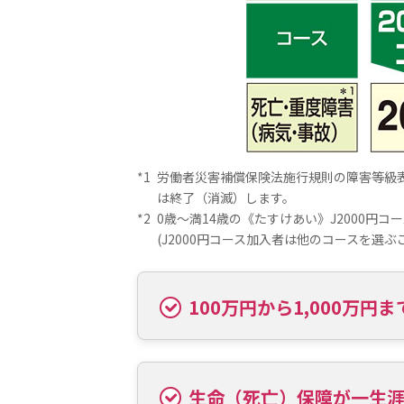
*
労働者災害補償保険法施行規則の障害等級
は終了（消滅）します。
*
0歳～満14歳の《たすけあい》J2000円
(J2000円コース加入者は他のコースを選ぶ
100万円から1,000万
生命（死亡）保障が一生