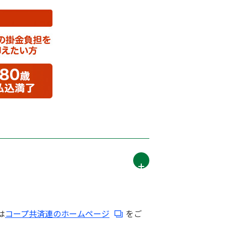
は
コープ共済連のホームページ
をご