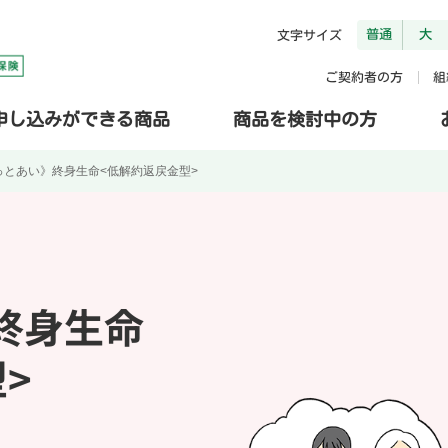
普通
大
文字サイズ
ご契約者の方
組
申し込みができる商品
商品を検討中の方
っとあい》終身生命<低解約返戻金型>
終身生命
>