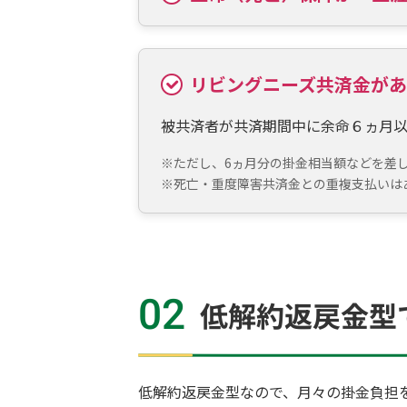
リビングニーズ共済金が
被共済者が共済期間中に余命６ヵ月
※
ただし、6ヵ月分の掛金相当額などを差
※
死亡・重度障害共済金との重複支払いは
02
低解約返戻金型
低解約返戻金型なので、月々の掛金負担