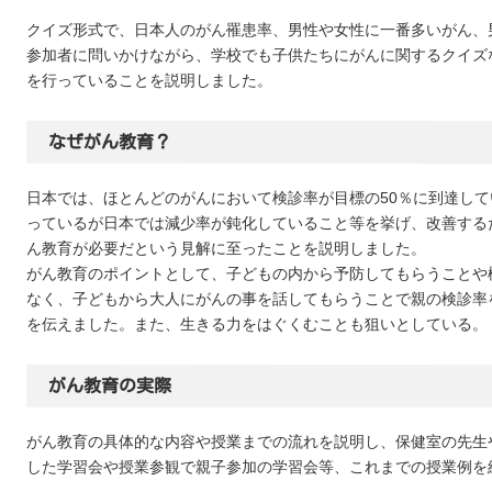
クイズ形式で、日本人のがん罹患率、男性や女性に一番多いがん、
参加者に問いかけながら、学校でも子供たちにがんに関するクイズ
を行っていることを説明しました。
なぜがん教育？
日本では、ほとんどのがんにおいて検診率が目標の50％に到達し
っているが日本では減少率が鈍化していること等を挙げ、改善する
ん教育が必要だという見解に至ったことを説明しました。
がん教育のポイントとして、子どもの内から予防してもらうことや
なく、子どもから大人にがんの事を話してもらうことで親の検診率を
を伝えました。また、生きる力をはぐくむことも狙いとしている。
がん教育の実際
がん教育の具体的な内容や授業までの流れを説明し、保健室の先生
した学習会や授業参観で親子参加の学習会等、これまでの授業例を