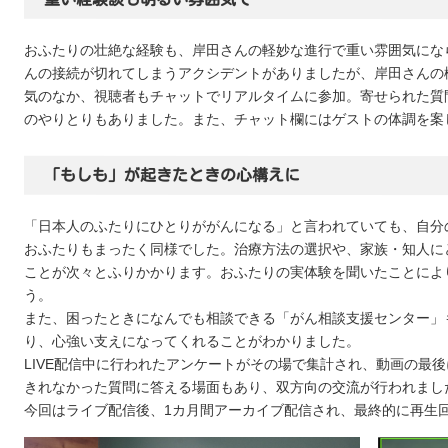
おふたりの壮絶な経験も、岸田さんの軽妙な進行で重い雰囲気にな
んの接続が切れてしまうアクシデントがありましたが、岸田さんの
気のなか、視聴者もチャットでリアルタイムに参加。寄せられた質
のやりとりもありました。また、チャット欄にはゲストの体調を案
「もしも」が起きたときの心構えに
「日本人のふたりにひとりががんになる」と言われていても、自分
おふたりもまったく同様でした。治療方法の選択や、家族・知人に
ことが次々とふりかかります。おふたりの実体験を聞いたことによ
う。
また、困ったときになんでも相談できる「がん相談支援センター」も
り、心強い支えになってくれることがわかりました。
LIVE配信中に行われたアンケートがその場で集計され、動画の最
きれなかった質問に答える場面もあり、双方向の交流が行われまし
今回はライブ配信後、1カ月間アーカイブ配信され、最終的に再生回数