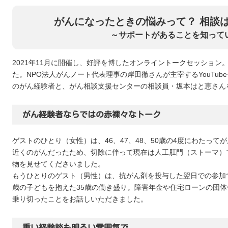
がんになったときの悩みって？ 相談
～サポートがあることを知って
2021年11月に開催し、好評を博したオンライントークセッション。2
た。NPO法人がんノート代表理事の岸田徹さんが主宰するYouTu
のがん経験者と、がん相談支援センターの相談員・坂本はと恵さん
がん経験者ならではの赤裸々なトーク
ゲストのひとり（女性）は、46、47、48、50歳の4度にわたっ
近くのがんだったため、切除に伴って現在は人工肛門（ストーマ）
物を見せてくださいました。
もうひとりのゲスト（男性）は、抗がん剤を投与した翌日での参加
歳の子どもを抱えた35歳の働き盛り。障害年金や住宅ローンの団
乗り切ったことをお話しいただきました。
重い経験談も明るい雰囲気で