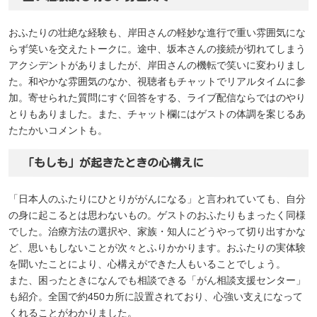
おふたりの壮絶な経験も、岸田さんの軽妙な進行で重い雰囲気にな
らず笑いを交えたトークに。途中、坂本さんの接続が切れてしまう
アクシデントがありましたが、岸田さんの機転で笑いに変わりまし
た。和やかな雰囲気のなか、視聴者もチャットでリアルタイムに参
加。寄せられた質問にすぐ回答をする、ライブ配信ならではのやり
とりもありました。また、チャット欄にはゲストの体調を案じるあ
たたかいコメントも。
「もしも」が起きたときの心構えに
「日本人のふたりにひとりががんになる」と言われていても、自分
の身に起こるとは思わないもの。ゲストのおふたりもまったく同様
でした。治療方法の選択や、家族・知人にどうやって切り出すかな
ど、思いもしないことが次々とふりかかります。おふたりの実体験
を聞いたことにより、心構えができた人もいることでしょう。
また、困ったときになんでも相談できる「がん相談支援センター」
も紹介。全国で約450カ所に設置されており、心強い支えになって
くれることがわかりました。