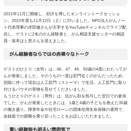
2021年11月に開催し、好評を博したオンライントークセッショ
ン。2022年度も11月12日（土）に行いました。NPO法人がんノー
ト代表理事の岸田徹さんが主宰するYouTubeチャンネルでライブ配
信し、ゲストに2名のがん経験者と、がん相談支援センターの相談
員・坂本はと恵さんを迎えました。
がん経験者ならではの赤裸々なトーク
ゲストのひとり（女性）は、46、47、48、50歳の4度にわたってが
んが発覚しました。そのうちの一度は肛門近くのがんだったため、
切除に伴って現在は人工肛門（ストーマ）で生活。人工肛門に取り
付けるパウチの実物を見せてくださいました。
もうひとりのゲスト（男性）は、抗がん剤を投与した翌日での参加
でした。がんが発覚したときには、1歳と4歳の子どもを抱えた35歳
の働き盛り。障害年金や住宅ローンの団体信用生命保険の適用で、
金銭面での困難を乗り切ったことをお話しいただきました。
重い経験談も明るい雰囲気で