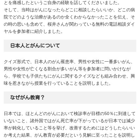
とを痛感したというご自身の経験を話してくださいました。
そして、当時はがんになったらどこに相談したらいいか、どこの病
院でどのような治療があるのか全くわからなかったことを伝え、そ
の時の思いも含めて、桜井さんが関わっている無料の電話相談ダイ
ヤルを参加者に紹介しました。
日本人とがんについて
クイズ形式で、日本人のがん罹患率、男性や女性に一番多いがん、
男性や女性が亡くなる割合が多いがん等を参加者に問いかけなが
ら、学校でも子供たちにがんに関するクイズなども組み合わせ、興
味を惹きながら授業を行っていることを説明しました。
なぜがん教育？
日本では、ほとんどのがんにおいて検診率が目標の50％に到達して
いないこと、諸外国ではがん死亡率が下がっているが日本では減少
率が鈍化していること等を挙げ、改善するためにはどうしたらいい
か考えた結果、がん教育が必要だという見解に至ったことを説明し